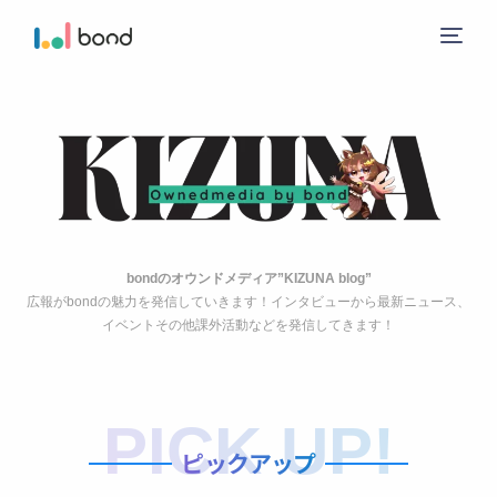
ニュース
サービス
b
o
n
d
の
オ
ウ
ン
ド
メ
デ
ィ
ア
”
K
I
Z
U
N
A
b
l
o
g
”
レーベル
広
報
が
b
o
n
d
の
魅
力
を
発
信
し
て
い
き
ま
す
！
イ
ン
タ
ビ
ュ
ー
か
ら
最
新
ニ
ュ
ー
ス
、
イ
ベ
ン
ト
そ
の
他
課
外
活
動
な
ど
を
発
信
し
て
き
ま
す
！
会社概要
お問い合わせ
PICK UP!
ピックアップ
ガイドライン