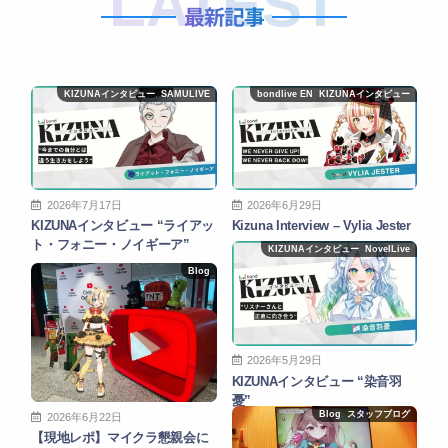
LATEST
最新記事
KIZUNAインタビュー
,
SAMULIVE
bondlive EN
,
KIZUNAインタビュー
2026年7月17日
2026年6月29日
KIZUNAインタビュー “ライアッ
Kizuna Interview – Vylia Jester
ト・フォニー・ノイギーア”
KIZUNAインタビュー
,
NovelLive
Blog
2026年5月29日
KIZUNAインタビュー “染音羽
憂”
Blog
,
スタッフブログ
2026年6月22日
【現地レポ】マイクラ懇親会に