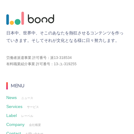
日
本
中
、
世
界
中
、
そ
こ
の
あ
な
た
を
熱
狂
さ
せ
る
コ
ン
テ
ン
ツ
を
作
っ
て
い
き
ま
す
。
そ
し
て
そ
れ
が
文
化
と
な
る
様
に
日
々
努
力
し
ま
す
。
労働者派遣事業 許可番号：派13-318534
有料職業紹介事業 許可番号：13-ユ-319255
MENU
News
ニュース
Services
サービス
Label
レーベル
Company
会社概要
Contact
お問い合わせ