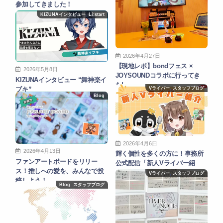
参加してきました！
KIZUNAインタビュー
,
Li:start
2026年4月27日
【現地レポ】bondフェス ×
2026年5月8日
JOYSOUNDコラボに行ってき
KIZUNAインタビュー “舞神楽イ
た!
ブキ”
Vライバー
,
スタッフブログ
Blog
2026年4月6日
2026年4月13日
輝く個性を多くの方に！事務所
ファンアートボードをリリー
公式配信「新人Vライバー紹
ス！推しへの愛を、みんなで投
介」について紹介します！
Vライバー
,
スタッフブログ
稿しよう！
Blog
,
スタッフブログ