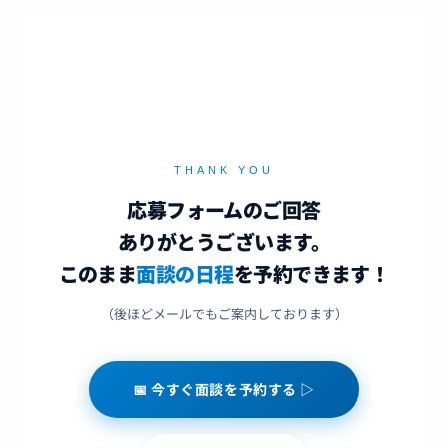
ニュース
サービス
THANK YOU
レーベル
応募フォームのご回答
ありがとうございます。
会社概要
このまま
面談の日程
を予約できます！
お問い合わせ
（後ほどメールでもご案内しております）
ガイドライン
📅 今すぐ面談を予約する ▷