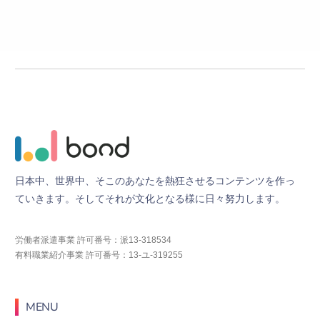
日
本
中
、
世
界
中
、
そ
こ
の
あ
な
た
を
熱
狂
さ
せ
る
コ
ン
テ
ン
ツ
を
作
っ
て
い
き
ま
す
。
そ
し
て
そ
れ
が
文
化
と
な
る
様
に
日
々
努
力
し
ま
す
。
労働者派遣事業 許可番号：派13-318534
有料職業紹介事業 許可番号：13-ユ-319255
MENU