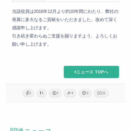
当該役員は2016年12月より約10年間にわたり、弊社の
発展に多大なるご貢献をいただきました。改めて深く
感謝申し上げます。
引き続き変わらぬご支援を賜りますよう、よろしくお
願い申し上げます。
ニュース TOPへ
✌️
❗
👏
🎉
🙃
🙇‍♂️
2
4
8
4
3
21