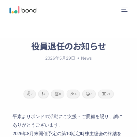
役員退任のお知らせ
ニュース
2026年5月29日
News
サービス
レーベル
✌️
❗
👏
🎉
🙃
🙇‍♂️
2
4
8
4
3
21
会社概要
お問い合わせ
平素よりボンドの活動にご支援・ご愛顧を賜り、誠に
ありがとうございます。
ガイドライン
2026年8月末開催予定の第10期定時株主総会の終結を