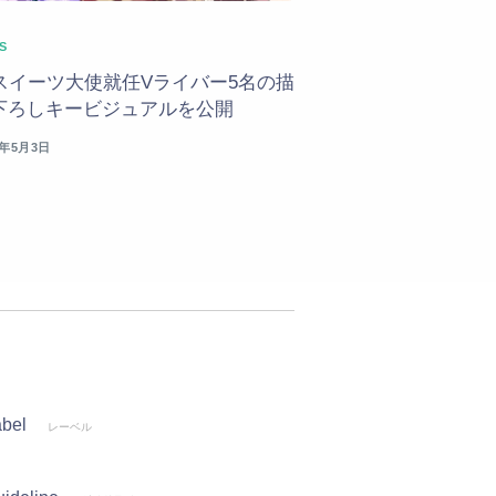
S
4スイーツ大使就任Vライバー5名の描
下ろしキービジュアルを公開
6年5月3日
abel
レーベル