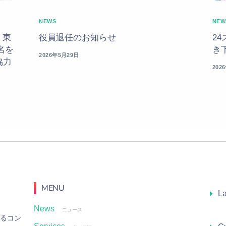
NEWS
NEW
、東
役員退任のお知らせ
2
名を
き
2026年5月29日
協力
202
MENU
L
News
ニュース
る
コ
ン