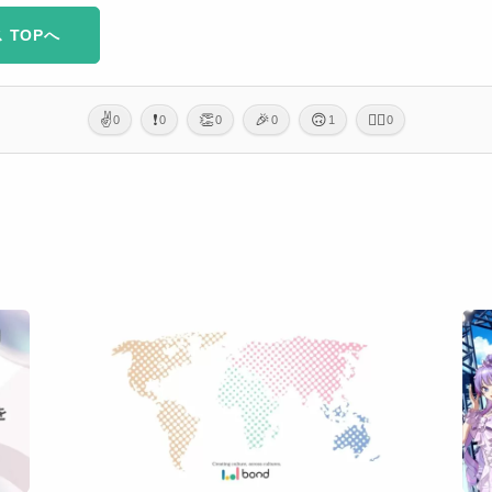
 TOPへ
✌️
❗
👏
🎉
🙃
🙇‍♂️
0
0
0
0
1
0