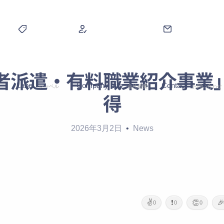
者派遣・有料職業紹介事業
Label
Company Info
Contact
ス
レーベル
会社概要
お問い合わせ
得
2026年3月2日
News
✌️
❗
👏

0
0
0