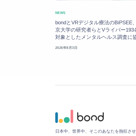
NEWS
bondとVRデジタル療法のBiPSEE
京大学の研究者らとVライバー193
対象としたメンタルヘルス調査に
2026年8月3日
日
本
中
、
世
界
中
、
そ
こ
の
あ
な
た
を
熱
狂
さ
せ