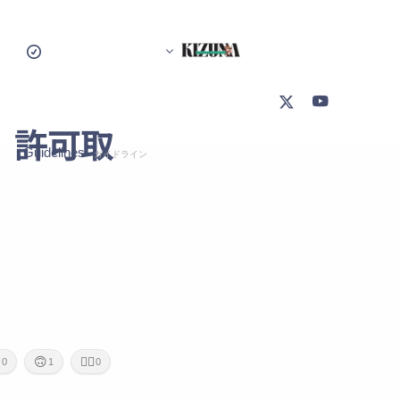
」許可取
Guidelines
ガイドライン
Creative Commission Guideline
クリエイティブ発注ガイドライン
Present Guideline
プレゼント/特典ガイドライン
Fan Content Guidelines
二次創作(ファンコンテンツ)ガイドライン
Defamation Guideline
誹謗中傷ガイドライン

🙃
🙇‍♂️
0
1
0
Security Policy
セキュリティポリシー