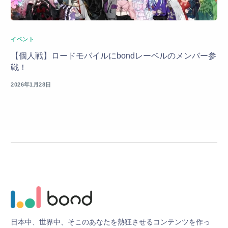
イベント
【個人戦】ロードモバイルにbondレーベルのメンバー参
戦！
2026年1月28日
日
本
中
、
世
界
中
、
そ
こ
の
あ
な
た
を
熱
狂
さ
せ
る
コ
ン
テ
ン
ツ
を
作
っ