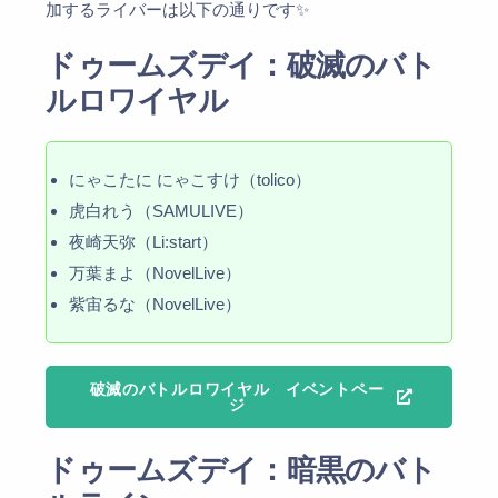
加するライバーは以下の通りです✨️
ドゥームズデイ：破滅のバト
ルロワイヤル
にゃこたに にゃこすけ（tolico）
虎白れう（SAMULIVE）
夜崎天弥（Li:start）
万葉まよ（NovelLive）
紫宙るな（NovelLive）
破滅のバトルロワイヤル イベントペー
ジ
ドゥームズデイ：暗黒のバト