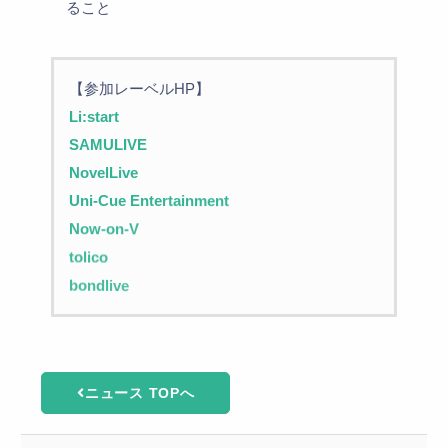
ること
【
参
加
レ
ー
ベ
ル
H
P
】
L
i
:
s
t
a
r
t
S
A
M
U
L
I
V
E
N
o
v
e
l
L
i
v
e
U
n
i
-
C
u
e
E
n
t
e
r
t
a
i
n
m
e
n
t
N
o
w
-
o
n
-
V
t
o
l
i
c
o
b
o
n
d
l
i
v
e
ニュース TOPへ