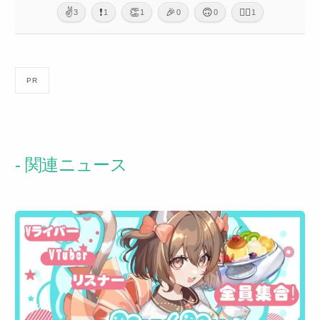
✌️
❗
👏
🎉
🙃
🙇‍♂️
3
1
1
0
0
1
PR
- 関連ニュース