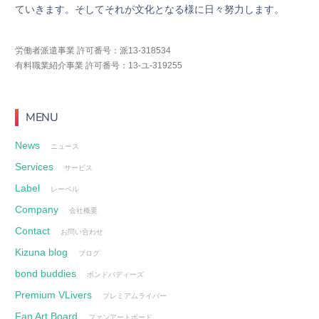
て
い
き
ま
す
。
そ
し
て
そ
れ
が
文
化
と
な
る
様
に
日
々
努
力
し
ま
す
。
労働者派遣事業 許可番号：派13-318534
有料職業紹介事業 許可番号：13-ユ-319255
MENU
News
ニュース
Services
サービス
Label
レーベル
Company
会社概要
Contact
お問い合わせ
Kizuna blog
ブログ
bond buddies
ボンドバディーズ
Premium VLivers
プレミアムライバー
Fan Art Board
ファンアートボード