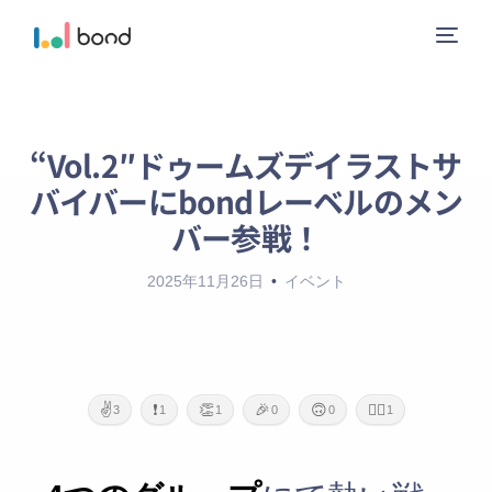
“Vol.2″ドゥームズデイラストサ
ニュース
バイバーにbondレーベルのメン
サービス
バー参戦！
2025年11月26日
イベント
レーベル
会社概要
お問い合わせ
✌️
❗
👏
🎉
🙃
🙇‍♂️
3
1
1
0
0
1
ガイドライン