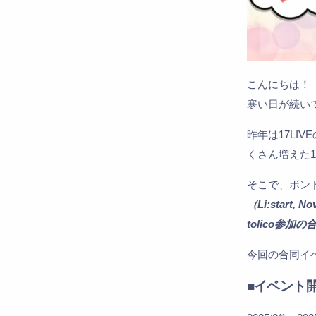
こんにちは！
寒い日が続い
昨年は17LIV
くさん増えた
そこで、ボン
（Li:start, No
tolico参
今回の合同イベ
■イベント