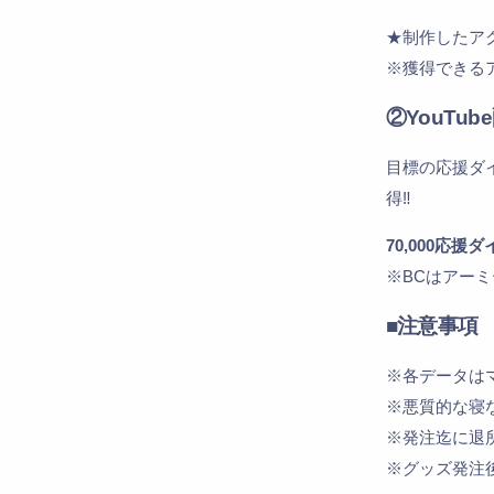
★制作したア
※獲得できる
②YouTub
目標の応援ダイ
得‼️
70,000応援
※BCはアーミ
■
注意事項
※各データは
※悪質的な寝
※発注迄に退
※グッズ発注