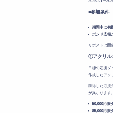
2025/2/1〜2025
■
参加条件
期間中に初
ボンド広報
リポストは開
①アクリル
目標の応援ダイ
作成したアク
獲得した応援
が異なります
50,000応
85,000応