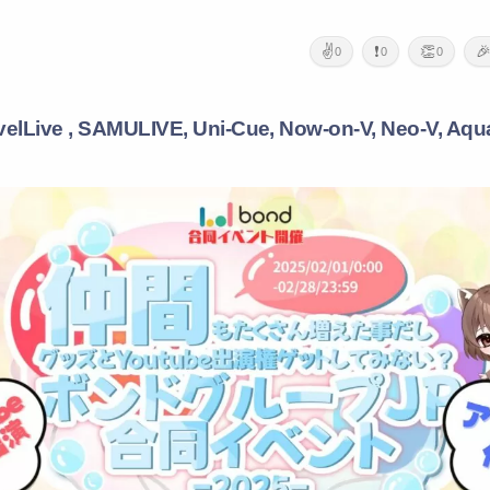
✌️
❗
👏

0
0
0
ovelLive , SAMULIVE, Uni-Cue, Now-on-V, Neo-V, Aqu