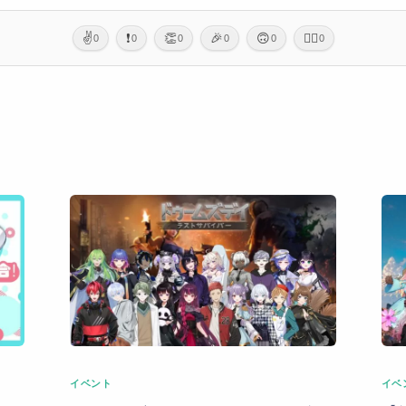
✌️
❗
👏
🎉
🙃
🙇‍♂️
0
0
0
0
0
0
イベント
イベ