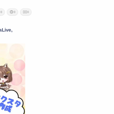
Privacy Policy
プライバシーポリシー

🙃
🙇‍♂️
0
0
0
aLive,