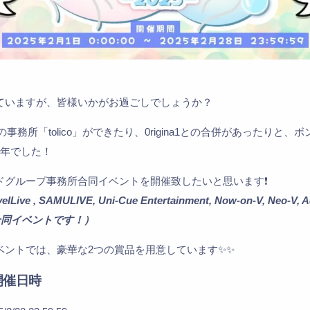
ていますが、皆様いかがお過ごしでしょうか？
Eの事務所「tolico」ができたり、0rigina1との合併があったりと
1年でした！
ドグループ事務所合同イベントを開催致したいと思います❗
velLive , SAMULIVE, Uni-Cue Entertainment, Now-on-V, Neo-V, A
加の合同イベントです！）
ントでは、豪華な2つの賞品を用意しています✨️✨️
開催日時