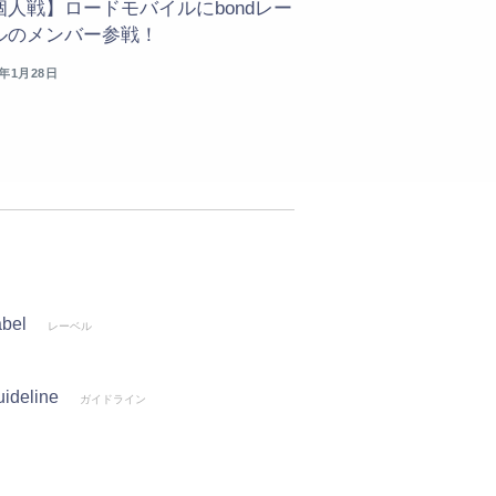
個人戦】ロードモバイルにbondレー
ルのメンバー参戦！
6年1月28日
abel
レーベル
ideline
ガイドライン