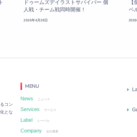
ト
ドゥームズデイラストサバイバー 個
【
人戦・チーム戦同時開催！
ベ
2026年4月28日
202
MENU
L
News
ニュース
る
コ
ン
Services
Gu
サービス
化
と
な
Label
レーベル
Company
会社概要