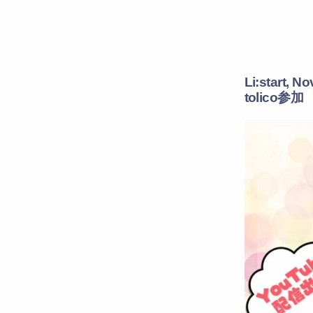
Li:start, N
tolico参加