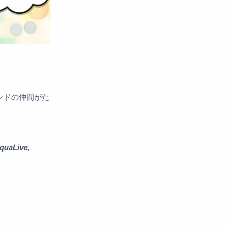
、ボンドの仲間がた
quaLive,