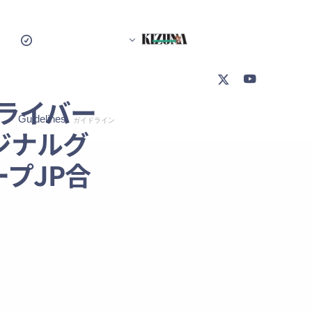
ライバー
Guidelines
ガイドライン
ジナルグ
プJP合
Creative Commission Guideline
クリエイティブ発注ガイドライン
Present Guideline
プレゼント/特典ガイドライン
Fan Content Guidelines
二次創作(ファンコンテンツ)ガイドライン
Defamation Guideline
誹謗中傷ガイドライン
Security Policy
セキュリティポリシー