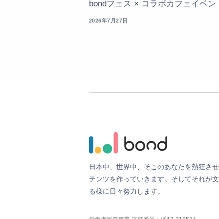
bondフェス × コラボカフェイベン
2026年7月27日
日
本
中
、
世
界
中
、
そ
こ
の
あ
な
た
を
熱
狂
さ
せ
テ
ン
ツ
を
作
っ
て
い
き
ま
す
。
そ
し
て
そ
れ
が
文
る
様
に
日
々
努
力
し
ま
す
。