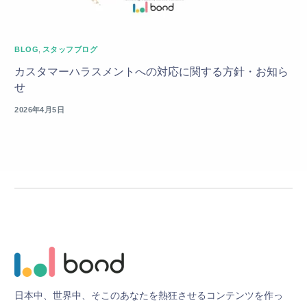
BLOG
,
スタッフブログ
カスタマーハラスメントへの対応に関する方針・お知ら
せ
2026年4月5日
日
本
中
、
世
界
中
、
そ
こ
の
あ
な
た
を
熱
狂
さ
せ
る
コ
ン
テ
ン
ツ
を
作
っ