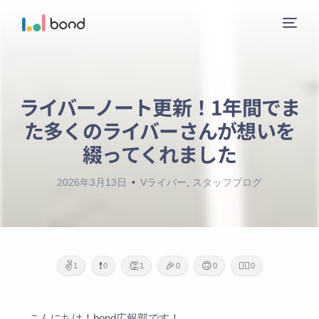
ライバーノート更新！1年間でま
ニュース
た多くのライバーさんが想いを
サービス
綴ってくれました
2026年3月13日
Vライバー
,
スタッフブログ
レーベル
会社概要
お問い合わせ
✌️
❗
👏
🎉
🙃
🙇‍♂️
1
0
1
0
0
0
ガイドライン
こんにちは！bond広報部です！