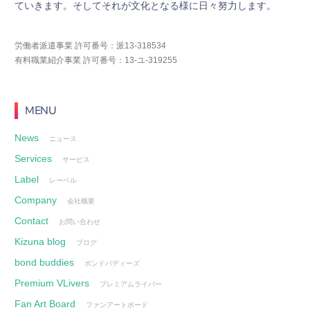
て
い
き
ま
す
。
そ
し
て
そ
れ
が
文
化
と
な
る
様
に
日
々
努
力
し
ま
す
。
労働者派遣事業 許可番号：派13-318534
有料職業紹介事業 許可番号：13-ユ-319255
MENU
News
ニュース
Services
サービス
Label
レーベル
Company
会社概要
Contact
お問い合わせ
Kizuna blog
ブログ
bond buddies
ボンドバディーズ
Premium VLivers
プレミアムライバー
Fan Art Board
ファンアートボード