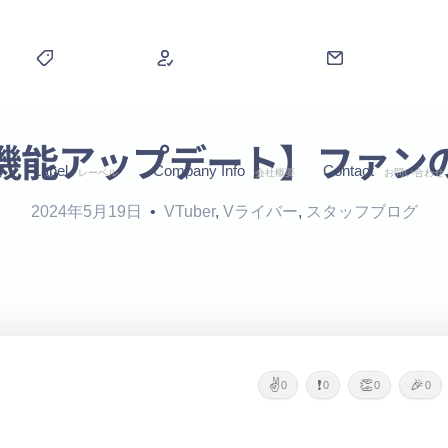
機能アップデート】ファン
Label
Company Info
Contact
ス
レーベル
会社概要
お問い合わせ
2024年5月19日
VTuber
,
Vライバー
,
スタッフブログ
✌️
❗
👏
🎉
0
0
0
0