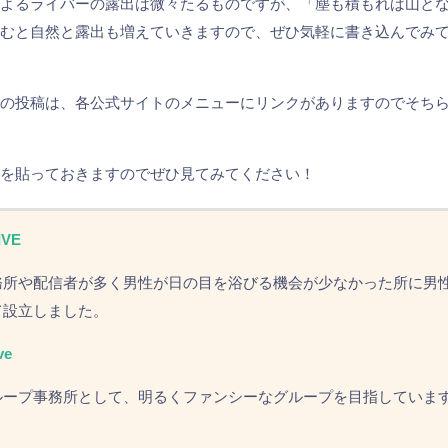
によるライバーの露出は微々たるものですが、「塵も積もれば山と
込むと自然と露出も増えていきますので、ぜひ気軽に書き込んでみ
声の投稿は、各公式サイトのメニューにリンクがありますのでそち
！
クを貼っておきますのでぜひ見てみてください！
I
V
E
務
所
や
配
信
者
が
多
く
男
性
が
日
の
目
を
浴
び
る
機
会
が
少
な
か
っ
た
所
に
男
て
設
立
し
ま
し
た
。
v
e
ル
ー
プ
事
務
所
と
し
て
、
明
る
く
フ
ァ
ン
シ
ー
な
グ
ル
ー
プ
を
目
指
し
て
い
ま