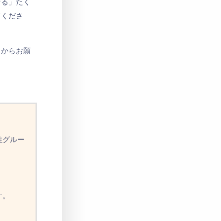
なる」たく
てくださ
らからお願
性
グ
ル
ー
す
。