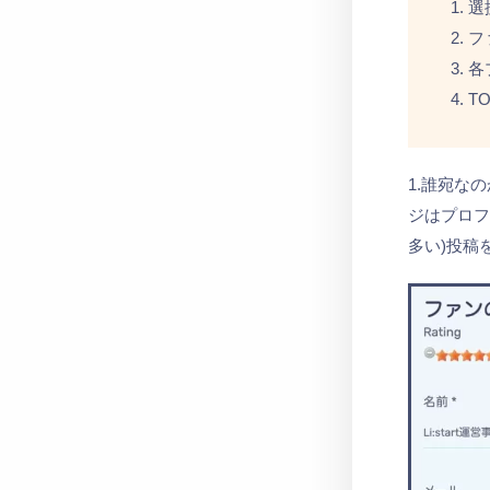
選
フ
各
T
1.誰宛な
ジはプロ
多い)
投稿