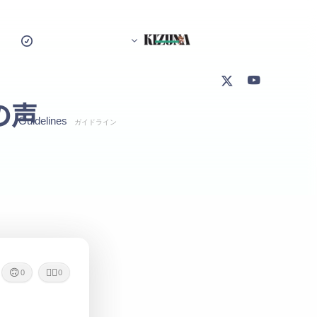
の声
Guidelines
ガイドライン
Creative Commission Guideline
クリエイティブ発注ガイドライン
Present Guideline
プレゼント/特典ガイドライン
Fan Content Guidelines
二次創作(ファンコンテンツ)ガイドライン
🙃
🙇‍♂️
0
0
Defamation Guideline
誹謗中傷ガイドライン
Security Policy
セキュリティポリシー