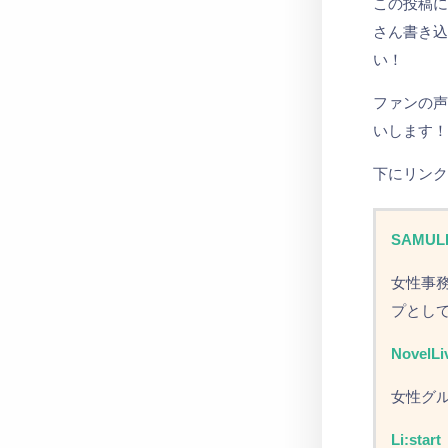
この投稿
さん書き
い！
ファンの
いします
下にリン
S
A
M
U
L
女
性
事
プ
と
し
N
o
v
e
l
L
i
女
性
グ
L
i
:
s
t
a
r
t