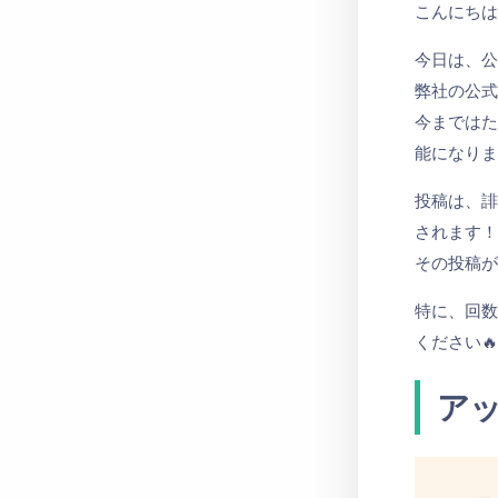
こんにち
今日は、公
弊社の公
今までは
能になりま
投稿は、
されます
その投稿
特に、回
ください
ア