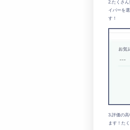
2.たくさ
イバーを
す！
3.評価の
ます！た