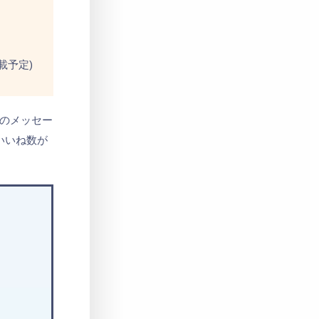
載予定)
そのメッセー
(いいね数が