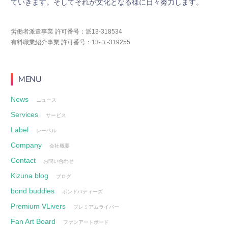
て
い
き
ま
す
。
そ
し
て
そ
れ
が
文
化
と
な
る
様
に
日
々
努
力
し
ま
す
。
労働者派遣事業 許可番号：派13-318534
有料職業紹介事業 許可番号：13-ユ-319255
MENU
News
ニュース
Services
サービス
Label
レーベル
Company
会社概要
Contact
お問い合わせ
Kizuna blog
ブログ
bond buddies
ボンドバディーズ
Premium VLivers
プレミアムライバー
Fan Art Board
ファンアートボード