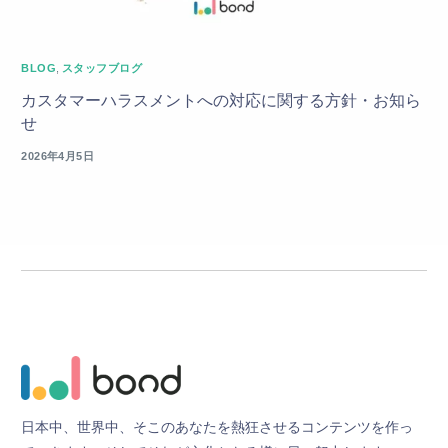
BLOG
,
スタッフブログ
カスタマーハラスメントへの対応に関する方針・お知ら
せ
2026年4月5日
日
本
中
、
世
界
中
、
そ
こ
の
あ
な
た
を
熱
狂
さ
せ
る
コ
ン
テ
ン
ツ
を
作
っ