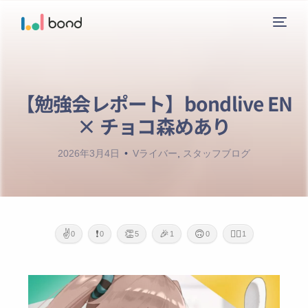
【勉強会レポート】bondlive EN
ニュース
× チョコ森めあり
サービス
2026年3月4日
Vライバー
,
スタッフブログ
レーベル
会社概要
✌️
❗
👏
🎉
🙃
🙇‍♂️
0
0
5
1
0
1
お問い合わせ
ガイドライン