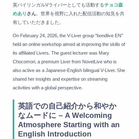
英バイリンガルVライバーとしても活動する
チョコ森
めあり
さん
。世界を視野に入れた配信活動の知見を共
有していただきました。
On February 24, 2026, the V-Liver group “bondlive EN”
held an online workshop aimed at improving the skills of
its affiliated Livers. The guest lecturer was Mary
Chocomori, a premium Liver from NovelLive who is
also active as a Japanese-English bilingual V-Liver. She
shared her insights and expertise on streaming
activities with a global perspective.
英語での自己紹介から和やか
なムードに – A Welcoming
Atmosphere Starting with an
English Introduction