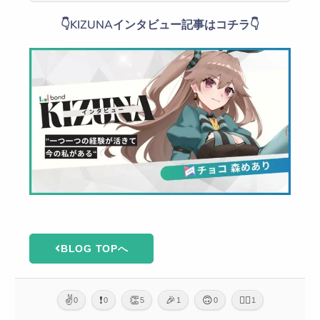
👇KIZUNAインタビュー記事はコチラ👇
BLOG TOPへ
✌️
❗
👏
🎉
🙃
🙇‍♂️
0
0
5
1
0
1