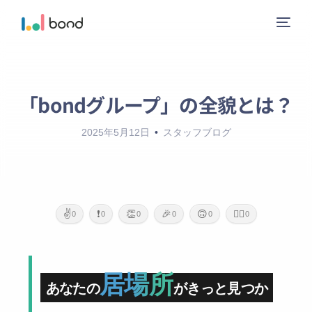
「bondグループ」の全貌とは？
ニュース
2025年5月12日
スタッフブログ
サービス
レーベル
✌️
❗
👏
🎉
🙃
🙇‍♂️
0
0
0
0
0
0
会社概要
お問い合わせ
居場所
あなたの
がきっと見つか
ガイドライン