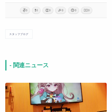
✌️
❗
👏
🎉
🙃
🙇‍♂️
0
0
0
0
0
0
スタッフブログ
- 関連ニュース