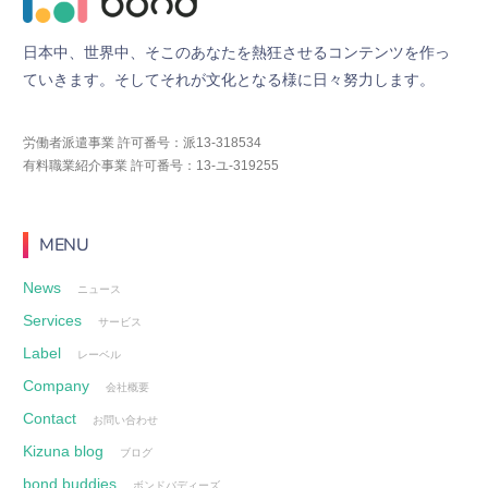
日
本
中
、
世
界
中
、
そ
こ
の
あ
な
た
を
熱
狂
さ
せ
る
コ
ン
テ
ン
ツ
を
作
っ
て
い
き
ま
す
。
そ
し
て
そ
れ
が
文
化
と
な
る
様
に
日
々
努
力
し
ま
す
。
労働者派遣事業 許可番号：派13-318534
有料職業紹介事業 許可番号：13-ユ-319255
MENU
News
ニュース
Services
サービス
Label
レーベル
Company
会社概要
Contact
お問い合わせ
Kizuna blog
ブログ
bond buddies
ボンドバディーズ