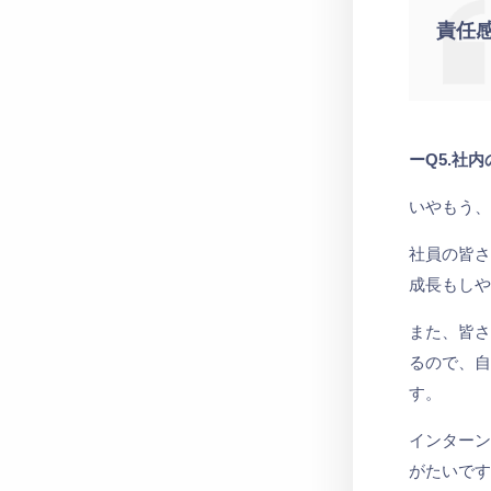
責任
ーQ5.社
いやもう
社員の皆
成長もし
また、皆さ
るので、
す。
インター
がたいで