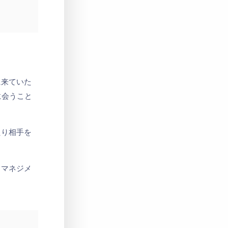
に来ていた
に会うこと
たり相手を
らマネジメ