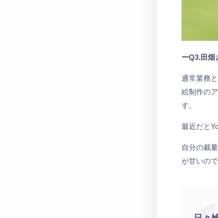
ーQ3.田
通常業務
絵制作の
す。
最近だとY
自分の裁
が甘いの