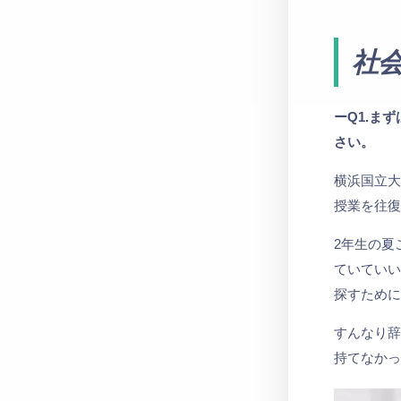
社
ーQ1.ま
さい。
横浜国立
授業を往
2年生の夏
ていてい
探すため
すんなり辞
持てなか