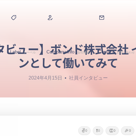
タビュー】ボンド株式会社 
Label
Company Info
Contact
ス
レーベル
会社概要
お問い合わせ
ンとして働いてみて
2024年4月15日
社員インタビュー
✌️
❗
👏
🎉
0
0
0
0