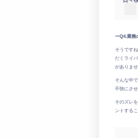
日々
ーQ4.業
そうです
だくライバ
がありま
そんな中
不快にさ
そのズレ
ントする