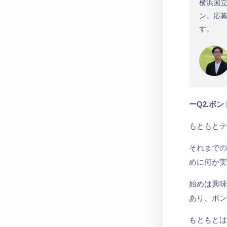
横浜国
ン。応
す。
ーQ2.ボ
もともと
それまで
めに何か
始めは興
あり、ボ
もともと