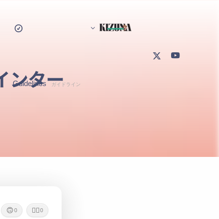
インター
Guidelines
ガイドライン
Creative Commission Guideline
クリエイティブ発注ガイドライン
Present Guideline
プレゼント/特典ガイドライン
Fan Content Guidelines
二次創作(ファンコンテンツ)ガイドライン
Defamation Guideline
誹謗中傷ガイドライン
Security Policy
🙃
🙇‍♂️
セキュリティポリシー
0
0