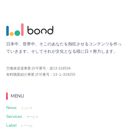
日
本
中
、
世
界
中
、
そ
こ
の
あ
な
た
を
熱
狂
さ
せ
る
コ
ン
テ
ン
ツ
を
作
っ
て
い
き
ま
す
。
そ
し
て
そ
れ
が
文
化
と
な
る
様
に
日
々
努
力
し
ま
す
。
労働者派遣事業 許可番号：派13-318534
有料職業紹介事業 許可番号：13-ユ-319255
MENU
News
ニュース
Services
サービス
Label
レーベル