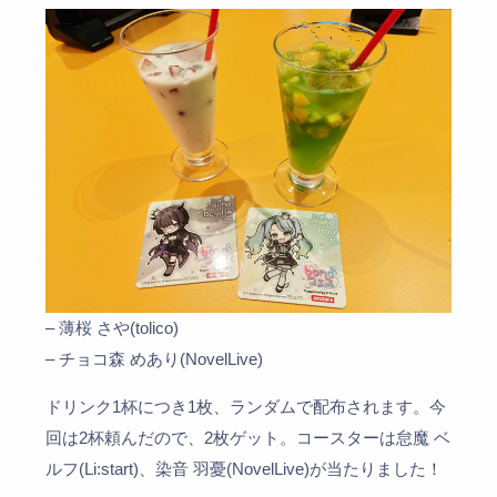
– 薄桜 さや(tolico)
– チョコ森 めあり(NovelLive)
ドリンク1杯につき1枚、ランダムで配布されます。今
回は2杯頼んだので、2枚ゲット。コースターは怠魔 ベ
ルフ(Li:start)、染音 羽憂(NovelLive)が当たりました！