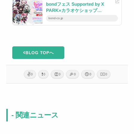
bondフェス Supported by X
PARK×カラオケショップ
JOYSOUNDコラボキャンペーン
bond-co.jp
BLOG TOPへ
✌️
❗
👏
🎉
🙃
🙇‍♂️
0
0
0
0
0
0
- 関連ニュース