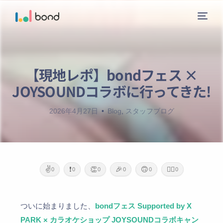
【現地レポ】bondフェス ×
ニュース
JOYSOUNDコラボに行ってきた!
サービス
2026年4月27日
Blog
,
スタッフブログ
レーベル
会社概要
✌️
❗
👏
🎉
🙃
🙇‍♂️
0
0
0
0
0
0
お問い合わせ
ついに始まりました、
bondフェス Supported by X
ガイドライン
PARK × カラオケショップ JOYSOUNDコラボキャン